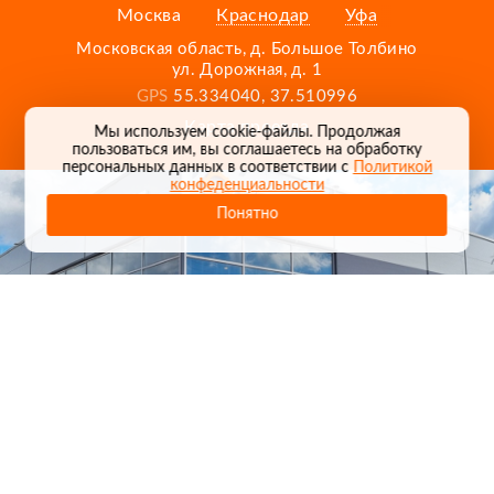
Москва
Краснодар
Уфа
Московская область, д. Большое Толбино
ул. Дорожная, д. 1
GPS
55.334040, 37.510996
Карта проезда
Мы используем cookie-файлы. Продолжая
пользоваться им, вы соглашаетесь на обработку
персональных данных в соответствии с
Политикой
конфеденциальности
Понятно
1
/
24