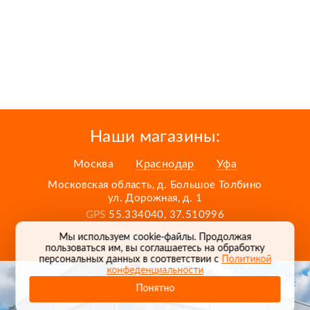
Наши магазины:
Москва
Краснодар
Уфа
Московская область, д. Большое Толбино
ул. Дорожная, д. 1
GPS
55.334040, 37.510996
Карта проезда
Мы используем cookie-файлы. Продолжая
пользоваться им, вы соглашаетесь на обработку
персональных данных в соответствии с
Политикой
конфеденциальности
Понятно