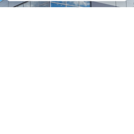
1
/
24
СЕЛЬХОЗТЕХНИКА ОПТОМ
И В РОЗНИЦУ
+7 800 555-98-62
sales@kronos5.ru