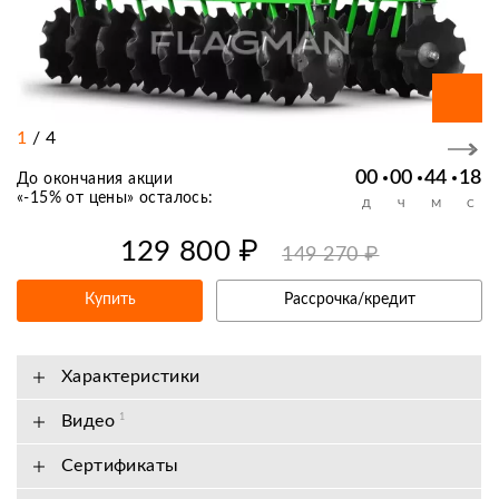
1
/
4
00
00
44
17
До окончания акции
«
-15% от цены
» осталось:
Д
Ч
М
С
129 800 ₽
149 270 ₽
Купить
Рассрочка/кредит
Характеристики
Видео
1
Сертификаты