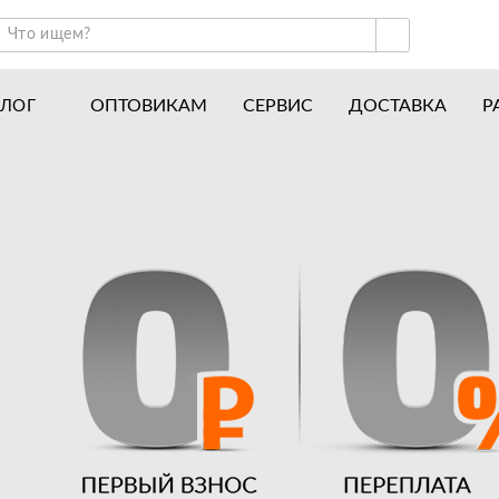
ОПТОВИКАМ
СЕРВИС
ДОСТАВКА
Р
АЛОГ
ракторы и минитракторы
Часто задаваемые вопросы
отоблоки
Почему покупают у нас
авесное оборудование для тракторов
История
авесное оборудование для мотоблоков
Наши награды
вигатели
Новости
рицепы
Полезные статьи
апчасти
Отзывы
Вакансии
Гарантия лучшей цены