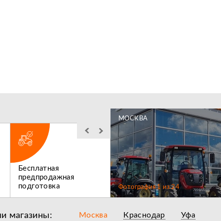
МОСКВА
Бесплатная
Льготное
предпродажная
послегарантийное
подготовка
обслуживание
Фотография
1
из
24
и магазины:
Москва
Краснодар
Уфа