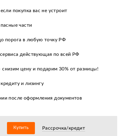
 если покупка вас не устроит
апасные части
до порога в любую точку РФ
сервиса действующая по всей РФ
 снизим цену и подарим 30% от разницы!
 кредиту и лизингу
нии после оформления документов
оизводителя
ных сервисных центров по всей РФ
Купить
Рассрочка/кредит