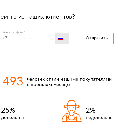
кем-то из наших клиентов?
Ваш телефон:*
Россия
Отправить
Беларусь
Польша
Казахстан
Армения
1493
человек стали нашими покупателями
Киргизия
в прошлом месяце.
25%
2%
довольны
недовольны