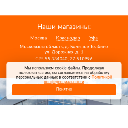
Наши магазины:
Москва
Краснодар
Уфа
Московская область, д. Большое Толбино
ул. Дорожная, д. 1
GPS
55.334040, 37.510996
Карта проезда
Мы используем cookie-файлы. Продолжая
пользоваться им, вы соглашаетесь на обработку
персональных данных в соответствии с
Политикой
конфеденциальности
Понятно