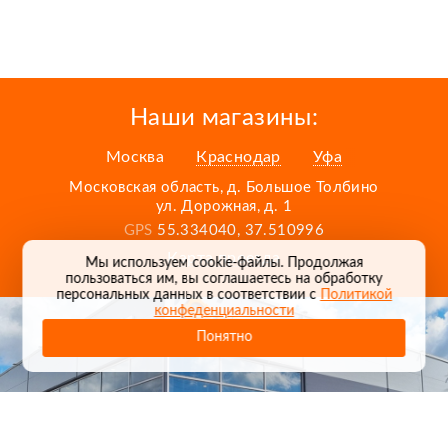
Наши магазины:
Москва
Краснодар
Уфа
Московская область, д. Большое Толбино
ул. Дорожная, д. 1
GPS
55.334040, 37.510996
Карта проезда
Мы используем cookie-файлы. Продолжая
пользоваться им, вы соглашаетесь на обработку
персональных данных в соответствии с
Политикой
конфеденциальности
Понятно