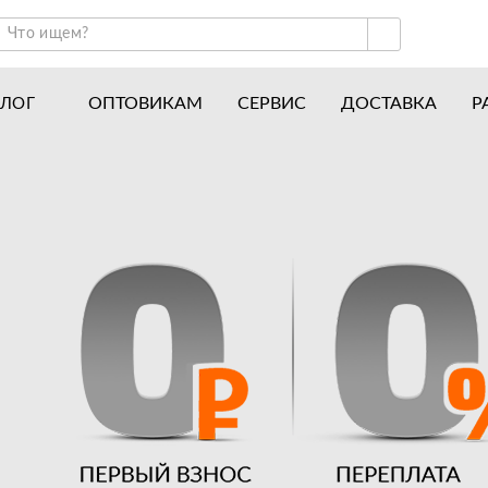
ОПТОВИКАМ
СЕРВИС
ДОСТАВКА
Р
АЛОГ
ракторы и минитракторы
Часто задаваемые вопросы
отоблоки
Почему покупают у нас
авесное оборудование для тракторов
История
авесное оборудование для мотоблоков
Наши награды
вигатели
Новости
рицепы
Полезные статьи
апчасти
Отзывы
Вакансии
Гарантия лучшей цены