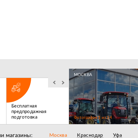
МОСКВА
Бесплатная
Льготное
предпродажная
послегарантийное
подготовка
обслуживание
Фотография
1
из
24
и магазины:
Москва
Краснодар
Уфа