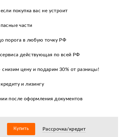
 если покупка вас не устроит
апасные части
до порога в любую точку РФ
сервиса действующая по всей РФ
 снизим цену и подарим 30% от разницы!
 кредиту и лизингу
нии после оформления документов
оизводителя
ных сервисных центров по всей РФ
Купить
Рассрочка/кредит