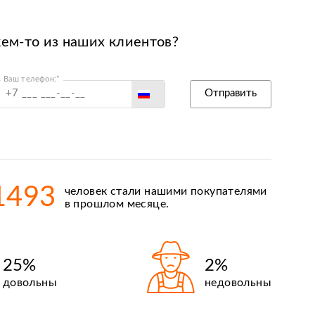
кем-то из наших клиентов?
Ваш телефон:*
Россия
Отправить
Беларусь
Польша
Казахстан
Армения
1493
человек стали нашими покупателями
Киргизия
в прошлом месяце.
25%
2%
довольны
недовольны