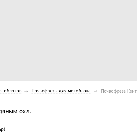
Видео
отоблоков
Почвофрезы для мотоблока
Почвофреза Кент
дяным охл.
ар!