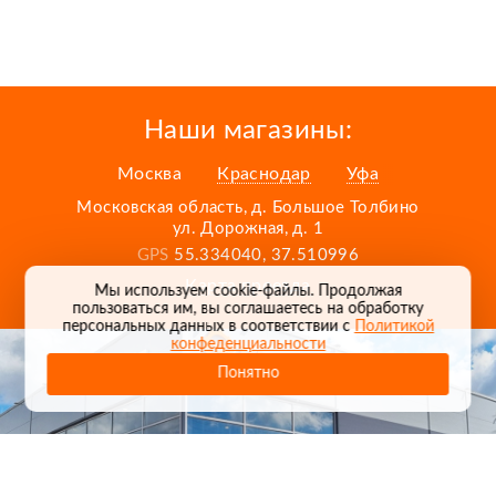
Наши магазины:
Москва
Краснодар
Уфа
Московская область, д. Большое Толбино
ул. Дорожная, д. 1
GPS
55.334040, 37.510996
Карта проезда
Мы используем cookie-файлы. Продолжая
пользоваться им, вы соглашаетесь на обработку
персональных данных в соответствии с
Политикой
конфеденциальности
Понятно