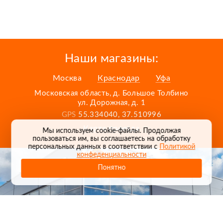
Наши магазины:
Москва
Краснодар
Уфа
Московская область, д. Большое Толбино
ул. Дорожная, д. 1
GPS
55.334040, 37.510996
Карта проезда
Мы используем cookie-файлы. Продолжая
пользоваться им, вы соглашаетесь на обработку
персональных данных в соответствии с
Политикой
конфеденциальности
Понятно