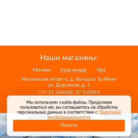
Наши магазины:
Москва
Краснодар
Уфа
Московская область, д. Большое Толбино
ул. Дорожная, д. 1
GPS
55.334040, 37.510996
Карта проезда
Мы используем cookie-файлы. Продолжая
пользоваться им, вы соглашаетесь на обработку
персональных данных в соответствии с
Политикой
конфеденциальности
Понятно