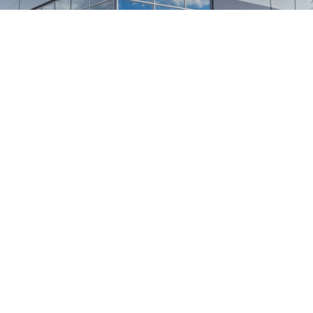
1
/
24
СЕЛЬХОЗТЕХНИКА ОПТОМ
И В РОЗНИЦУ
+7 800 555-98-62
sales@kronos5.ru