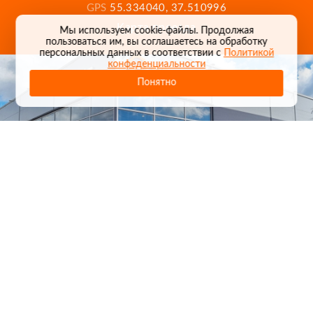
GPS
55.334040, 37.510996
Карта проезда
Мы используем cookie-файлы. Продолжая
пользоваться им, вы соглашаетесь на обработку
персональных данных в соответствии с
Политикой
конфеденциальности
Понятно
1
/
24