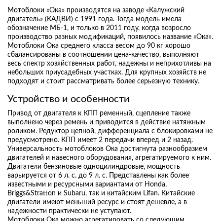
Мотоблоки «Ока» производятся на заводе «Калужский
двигатель» (КАДВИ) с 1991 года. Тогда модель имела
обозначение МБ-1, и только в 2011 году, когда возросло
производство разных модификаций, появилось название «Ока».
Мотоблоки Ока среднего класса весом до 90 кг хорошо
сбалансированы в соотношении цена-качество, выполняют
весь спектр хозяйственных работ, надежны и неприхотливы на
небольших приусадебных участках. Для крупных хозяйств не
подходят и стоит рассматривать более серьезную технику.
Устройство и особенности
Привод от двигателя к КПП ременный, сцепление также
выполнено через ремень и приводится в действие натяжным
роликом. Редуктор цепной, дифференциала с блокировками не
предусмотрено. КПП имеет 2 передачи вперед и 2 назад.
Универсальность мотоблоков Ока достигнута разнообразием
двигателей и навесного оборудования, агрегатируемого к ним.
Двигатели бензиновые одноцилиндровые, мощность
варьируется от 6 л. с. до 9 л. с. Представлены как более
известными и ресурсными вариантами от Honda,
Briggs&Stratton и Subaru, так и китайским Lifan. Китайские
двигатели имеют меньший ресурс и стоят дешевле, а в
надежности практически не уступают.
Мотоблоки Ока можно агрегатировать со следующим