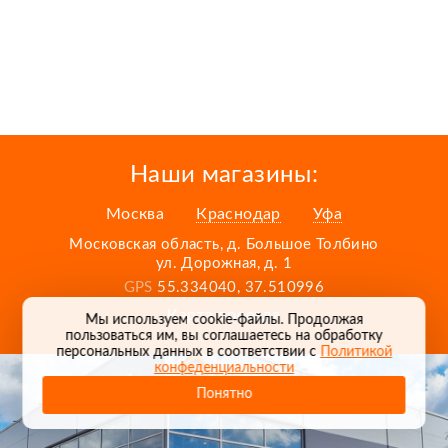
Наши магазины:
Москва
Краснодар
Уфа
Московская область, д. Большое Толбино
ул. Дорожная, д. 1
GPS
55.334040, 37.510996
Карта проезда
Мы используем cookie-файлы. Продолжая
пользоваться им, вы соглашаетесь на обработку
персональных данных в соответствии с
Политикой
конфеденциальности
Понятно