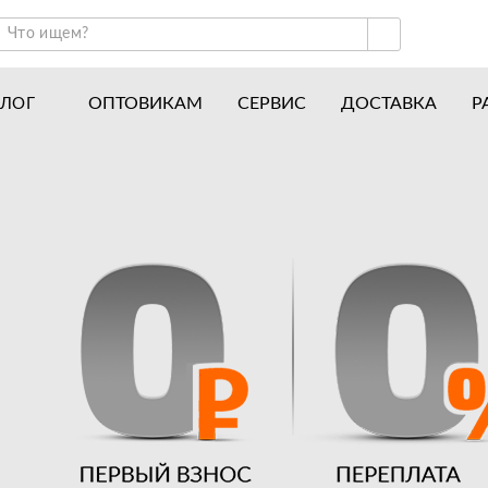
ОПТОВИКАМ
СЕРВИС
ДОСТАВКА
Р
АЛОГ
ракторы и минитракторы
Часто задаваемые вопросы
отоблоки
Почему покупают у нас
авесное оборудование для тракторов
История
авесное оборудование для мотоблоков
Наши награды
вигатели
Новости
рицепы
Полезные статьи
апчасти
Отзывы
Вакансии
Гарантия лучшей цены