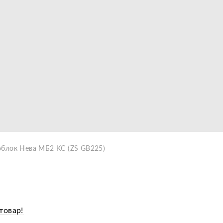
Видео
блок Нева МБ2 КС (ZS GB225)
товар!