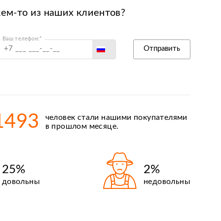
кем-то из наших клиентов?
Ваш телефон:*
Россия
Отправить
Беларусь
Польша
Казахстан
Армения
1493
человек стали нашими покупателями
Киргизия
в прошлом месяце.
25%
2%
довольны
недовольны