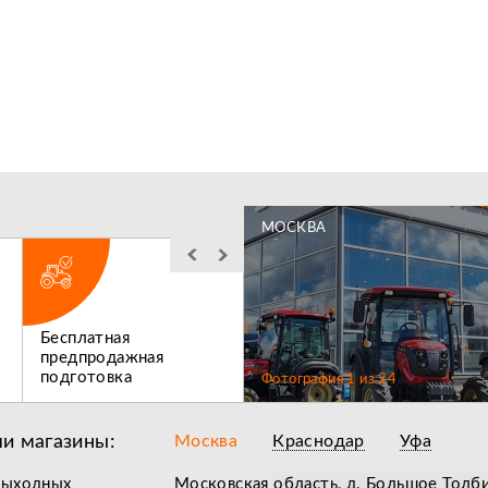
МОСКВА
Бесплатная
Льготное
предпродажная
послегарантийное
подготовка
обслуживание
Фотография
1
из
24
и магазины:
Москва
Краснодар
Уфа
выходных
Московская область, д. Большое Толб