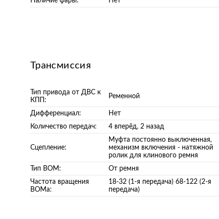
Наличие фары:
Нет
Трансмиссия
Тип привода от ДВС к
Ременной
КПП:
Дифференциал:
Нет
Количество передач:
4 вперёд, 2 назад
Муфта постоянно выключенная,
Сцепление:
механизм включения - натяжной
ролик для клинового ремня
Тип ВОМ:
От ремня
Частота вращения
18-32 (1-я передача) 68-122 (2-я
ВОМа:
передача)