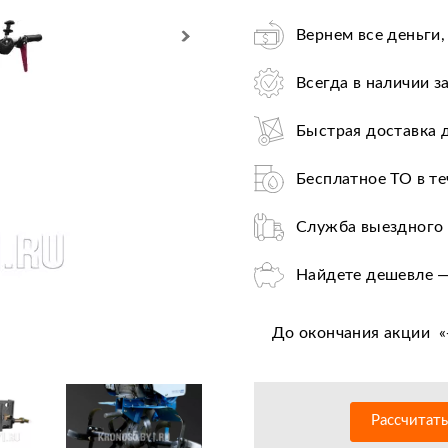
Вернем все деньги,
Всегда в наличии з
Быстрая доставка 
Бесплатное ТО в те
Служба выездного 
Найдете дешевле —
Лучшие условия по
До окончания акции
«
Оплата при получе
Льготное послегар
Рассчитат