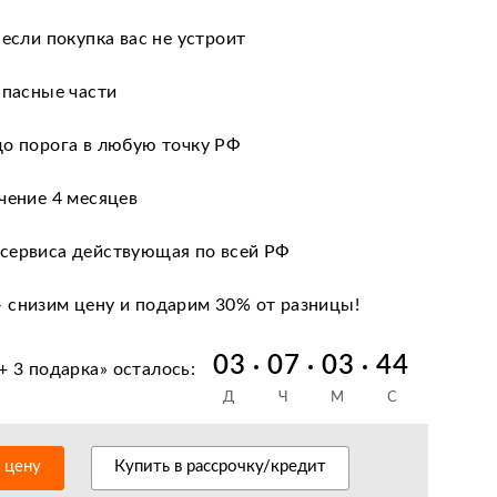
 если покупка вас не устроит
апасные части
до порога в любую точку РФ
чение 4 месяцев
сервиса действующая по всей РФ
 снизим цену и подарим 30% от разницы!
 кредиту и лизингу
03
07
03
43
+ 3 подарка
» осталось:
Д
Ч
М
С
нии после оформления документов
антийное обслуживание
ь цену
Купить в рассрочку/кредит