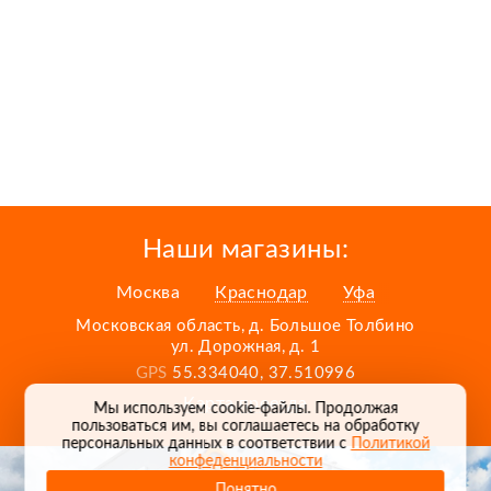
Наши магазины:
Москва
Краснодар
Уфа
Московская область, д. Большое Толбино
ул. Дорожная, д. 1
GPS
55.334040, 37.510996
Карта проезда
Мы используем cookie-файлы. Продолжая
пользоваться им, вы соглашаетесь на обработку
персональных данных в соответствии с
Политикой
конфеденциальности
Понятно