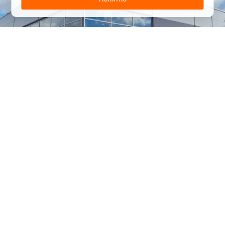
1
/
24
СЕЛЬХОЗТЕХНИКА ОПТОМ
И В РОЗНИЦУ
+7 800 555-98-62
sales@kronos5.ru