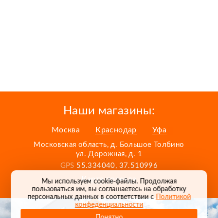
Наши магазины:
Москва
Краснодар
Уфа
Московская область, д. Большое Толбино
ул. Дорожная, д. 1
GPS
55.334040, 37.510996
Карта проезда
Мы используем cookie-файлы. Продолжая
пользоваться им, вы соглашаетесь на обработку
персональных данных в соответствии с
Политикой
конфеденциальности
Понятно