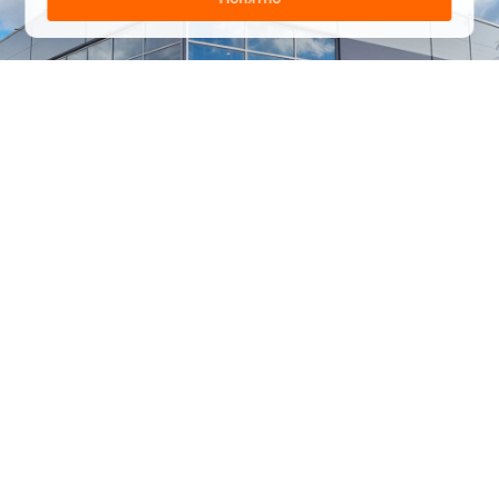
1
/
24
СЕЛЬХОЗТЕХНИКА ОПТОМ
И В РОЗНИЦУ
+7 800 555-98-62
sales@kronos5.ru