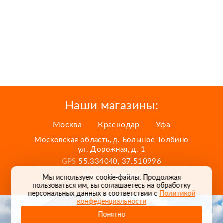
Наши магазины:
Москва
Краснодар
Уфа
Московская область, д. Большое Толбино
ул. Дорожная, д. 1
GPS
55.334040, 37.510996
Карта проезда
Мы используем cookie-файлы. Продолжая
пользоваться им, вы соглашаетесь на обработку
персональных данных в соответствии с
Политикой
конфеденциальности
Понятно