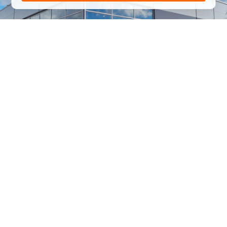
1
/
24
СЕЛЬХОЗТЕХНИКА ОПТОМ
И В РОЗНИЦУ
+7 800 555-98-62
sales@kronos5.ru