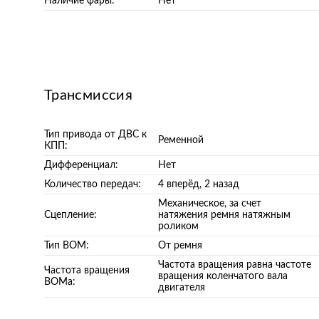
Наличие фары:
Нет
Трансмиссия
Тип привода от ДВС к
Ременной
КПП:
Дифференциал:
Нет
Количество передач:
4 вперёд, 2 назад
Механическое, за счет
Сцепление:
натяжения ремня натяжным
роликом
Тип ВОМ:
От ремня
Частота вращения равна частоте
Частота вращения
вращения коленчатого вала
ВОМа:
двигателя