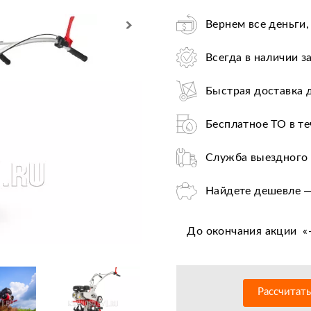
Вернем все деньги,
Всегда в наличии з
Быстрая доставка 
Бесплатное ТО в те
Служба выездного 
Найдете дешевле —
Лучшие условия по
До окончания акции
«
Оплата при получе
Льготное послегар
Рассчитат