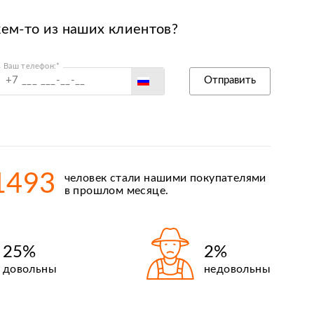
кем-то из наших клиентов?
Ваш телефон:*
Россия
Отправить
Беларусь
Польша
Казахстан
Армения
1493
человек стали нашими покупателями
Киргизия
в прошлом месяце.
25%
2%
довольны
недовольны