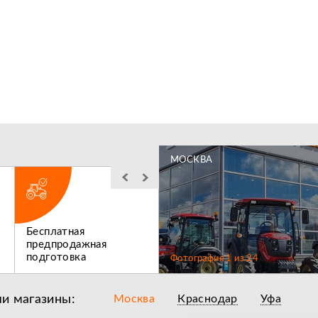
МОСКВА
Бесплатная
Льготное
предпродажная
послегарантийное
подготовка
обслуживание
Фотография
1
из
24
и магазины:
Москва
Краснодар
Уфа