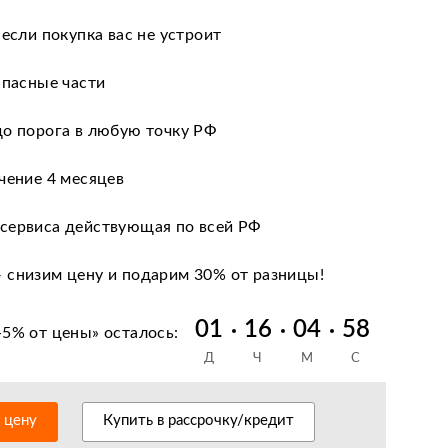
 если покупка вас не устроит
апасные части
до порога в любую точку РФ
чение 4 месяцев
сервиса действующая по всей РФ
 снизим цену и подарим 30% от разницы!
 кредиту и лизингу
01
16
04
57
-5% от цены
» осталось:
Д
Ч
М
С
нии после оформления документов
антийное обслуживание
ь цену
Купить в рассрочку/кредит