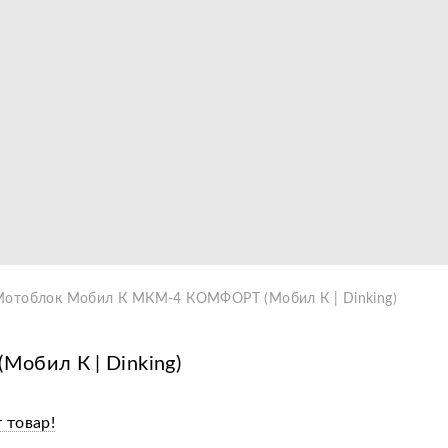
Видео
Мотоблок Мобил К МКМ-4 КОМФОРТ (Мобил К | Dinking)
бил К | Dinking)
 товар!