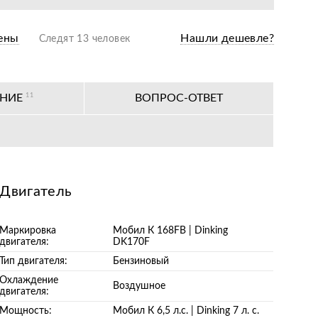
одажная подготовка
ены
Нашли дешевле?
Следят 13 человек
оизводителя
ных сервисных центров по всей РФ
АНИЕ
11
ВОПРОС-ОТВЕТ
Двигатель
Маркировка
Мобил К 168FB | Dinking
двигателя:
DK170F
Тип двигателя:
Бензиновый
Охлаждение
Воздушное
двигателя:
Мощность:
Мобил К 6,5 л.с. | Dinking 7 л. с.