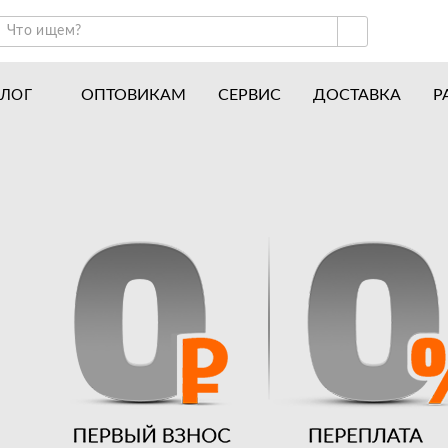
ОПТОВИКАМ
СЕРВИС
ДОСТАВКА
Р
АЛОГ
ракторы и минитракторы
Часто задаваемые вопросы
отоблоки
Почему покупают у нас
авесное оборудование для тракторов
История
авесное оборудование для мотоблоков
Наши награды
вигатели
Новости
рицепы
Полезные статьи
апчасти
Отзывы
Вакансии
Гарантия лучшей цены