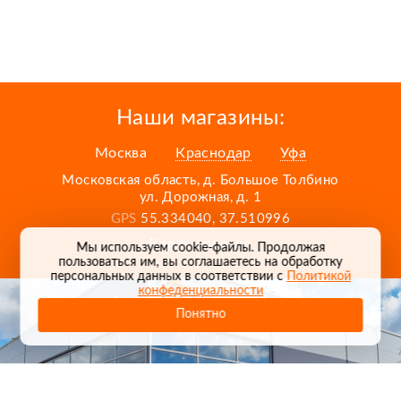
Наши магазины:
Москва
Краснодар
Уфа
Московская область, д. Большое Толбино
ул. Дорожная, д. 1
GPS
55.334040, 37.510996
Карта проезда
Мы используем cookie-файлы. Продолжая
пользоваться им, вы соглашаетесь на обработку
персональных данных в соответствии с
Политикой
конфеденциальности
Понятно