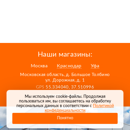
Наши магазины:
Москва
Краснодар
Уфа
Московская область, д. Большое Толбино
ул. Дорожная, д. 1
GPS
55.334040, 37.510996
Карта проезда
Мы используем cookie-файлы. Продолжая
пользоваться им, вы соглашаетесь на обработку
персональных данных в соответствии с
Политикой
конфеденциальности
Понятно