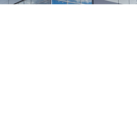
1
/
24
СЕЛЬХОЗТЕХНИКА ОПТОМ
И В РОЗНИЦУ
+7 800 555-98-62
sales@kronos5.ru