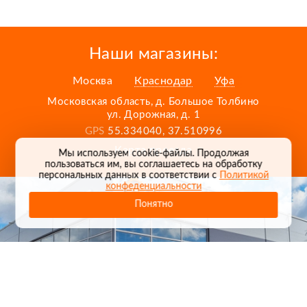
Наши магазины:
Москва
Краснодар
Уфа
Московская область, д. Большое Толбино
ул. Дорожная, д. 1
GPS
55.334040, 37.510996
Карта проезда
Мы используем cookie-файлы. Продолжая
пользоваться им, вы соглашаетесь на обработку
персональных данных в соответствии с
Политикой
конфеденциальности
Понятно