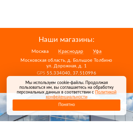
Наши магазины:
Москва
Краснодар
Уфа
Московская область, д. Большое Толбино
ул. Дорожная, д. 1
GPS
55.334040, 37.510996
Карта проезда
Мы используем cookie-файлы. Продолжая
пользоваться им, вы соглашаетесь на обработку
персональных данных в соответствии с
Политикой
конфеденциальности
Понятно