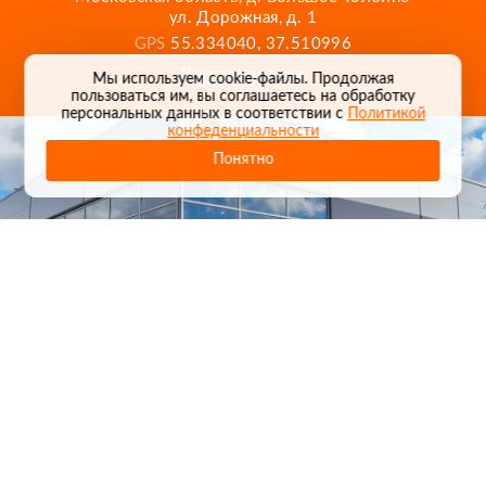
ул. Дорожная, д. 1
GPS
55.334040, 37.510996
Карта проезда
Мы используем cookie-файлы. Продолжая
пользоваться им, вы соглашаетесь на обработку
персональных данных в соответствии с
Политикой
конфеденциальности
Понятно
1
/
24