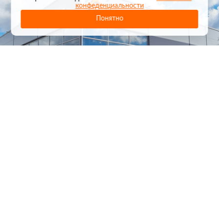
конфеденциальности
Понятно
1
/
24
СЕЛЬХОЗТЕХНИКА ОПТОМ
И В РОЗНИЦУ