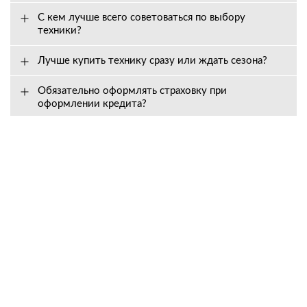
С кем лучше всего советоваться по выбору
техники?
Лучше купить технику сразу или ждать сезона?
Обязательно оформлять страховку при
оформлении кредита?
Вопросы о сервисе
Как долго действует гарантия, и на что она
распространяется?
Входит ли в стоимость техники предпродажная
подготовка?
Как быстро вы высылаете запчасти?
Что делать, если техника сломалась?