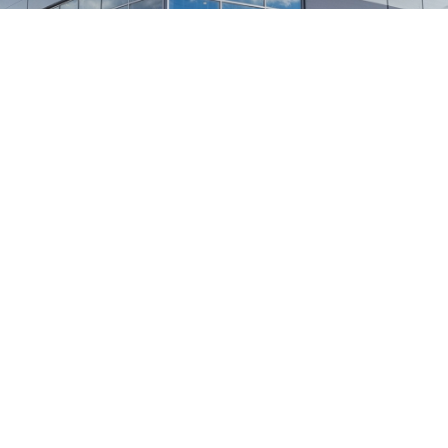
1
/
24
СЕЛЬХОЗТЕХНИКА ОПТОМ
И В РОЗНИЦУ
+7 800 555-98-62
sales@kronos5.ru
Пригласить в тендер
Написать директору