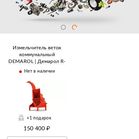
Измельчитель веток
коммунальный
DEMAROL | Демарол R-
13
Нет в наличии
ий
+1 подарок
150 400 ₽