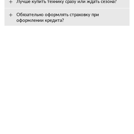
Лучше купить технику сразу или ждать сезона?
Обязательно оформлять страховку при
оформлении кредита?
Вопросы о сервисе
Как долго действует гарантия, и на что она
распространяется?
Входит ли в стоимость техники предпродажная
подготовка?
Как быстро вы высылаете запчасти?
Что делать, если техника сломалась?
Могут ли мне отказать в гарантийном
обслуживании?