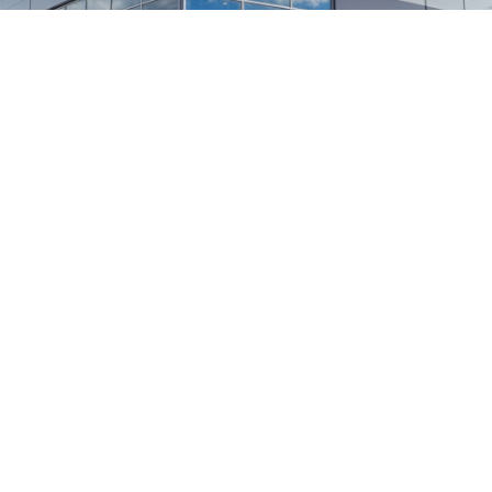
1
/
24
СЕЛЬХОЗТЕХНИКА ОПТОМ
И В РОЗНИЦУ
+7 800 555-98-62
sales@kronos5.ru
Пригласить в тендер
Написать директору