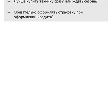
Лучше купить технику сразу или ждать сезона?
Обязательно оформлять страховку при
оформлении кредита?
Вопросы о сервисе
Как долго действует гарантия, и на что она
распространяется?
Входит ли в стоимость техники предпродажная
подготовка?
Как быстро вы высылаете запчасти?
Что делать, если техника сломалась?
Могут ли мне отказать в гарантийном
обслуживании?