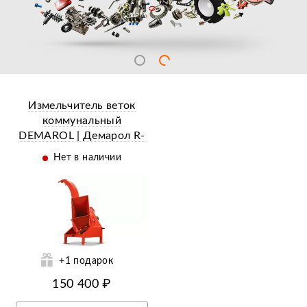
Измельчитель веток
коммунальный
DEMAROL | Демарол R-
13
Нет в наличии
ий
+1 подарок
150 400 ₽