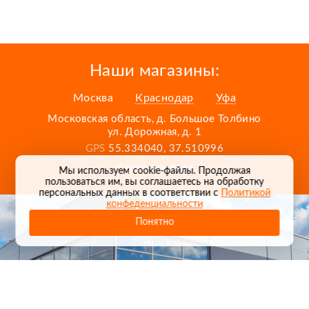
Наши магазины:
Москва
Краснодар
Уфа
Московская область, д. Большое Толбино
ул. Дорожная, д. 1
GPS
55.334040, 37.510996
Карта проезда
Мы используем cookie-файлы. Продолжая
пользоваться им, вы соглашаетесь на обработку
персональных данных в соответствии с
Политикой
конфеденциальности
Понятно