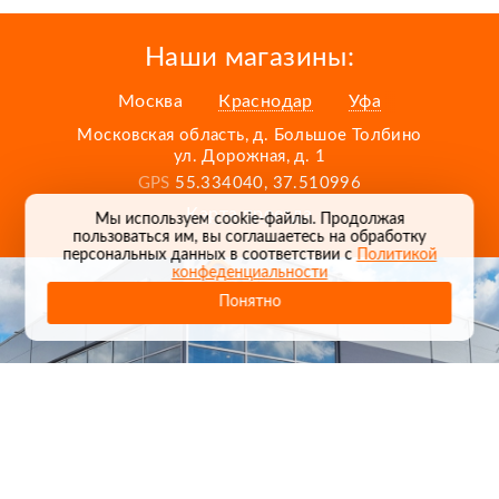
Наши магазины:
Москва
Краснодар
Уфа
Московская область, д. Большое Толбино
ул. Дорожная, д. 1
GPS
55.334040, 37.510996
Карта проезда
Мы используем cookie-файлы. Продолжая
пользоваться им, вы соглашаетесь на обработку
персональных данных в соответствии с
Политикой
конфеденциальности
Понятно