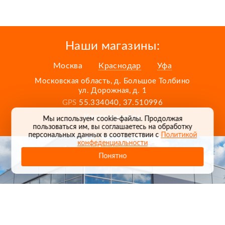
Наши магазины:
Москва
Краснодар
Уфа
Московская область, д. Большое Толбино
ул. Дорожная, д. 1
GPS
55.334040, 37.510996
Карта проезда
Мы используем cookie-файлы. Продолжая
пользоваться им, вы соглашаетесь на обработку
персональных данных в соответствии с
Политикой
конфеденциальности
Понятно