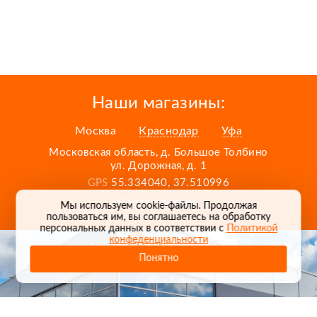
Наши магазины:
Москва
Краснодар
Уфа
Московская область, д. Большое Толбино
ул. Дорожная, д. 1
GPS
55.334040, 37.510996
Карта проезда
Мы используем cookie-файлы. Продолжая
пользоваться им, вы соглашаетесь на обработку
персональных данных в соответствии с
Политикой
конфеденциальности
Понятно