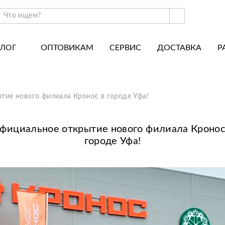
ОПТОВИКАМ
СЕРВИС
ДОСТАВКА
Р
АЛОГ
ракторы и минитракторы
Часто задаваемые вопросы
отоблоки
Почему покупают у нас
тие нового филиала Кронос в городе Уфа!
авесное оборудование для тракторов
История
авесное оборудование для мотоблоков
Наши награды
фициальное открытие нового филиала Кронос
городе Уфа!
вигатели
Новости
рицепы
Полезные статьи
апчасти
Отзывы
Вакансии
Гарантия лучшей цены