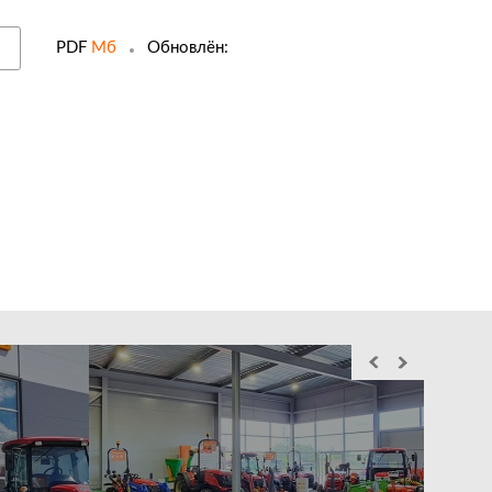
PDF
Мб
Обновлён:
Служба выездного