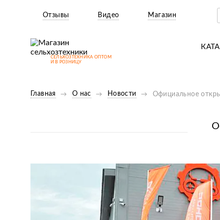
Отзывы
Видео
Магазин
КАТ
СЕЛЬХОЗТЕХНИКА ОПТОМ
Т
И В РОЗНИЦУ
М
Главная
О нас
Новости
Официальное откры
Н
Н
О
Д
П
З