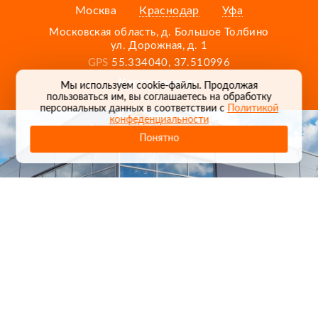
Москва
Краснодар
Уфа
Московская область, д. Большое Толбино
ул. Дорожная, д. 1
GPS
55.334040, 37.510996
Карта проезда
Мы используем cookie-файлы. Продолжая
пользоваться им, вы соглашаетесь на обработку
персональных данных в соответствии с
Политикой
конфеденциальности
Понятно
1
/
24