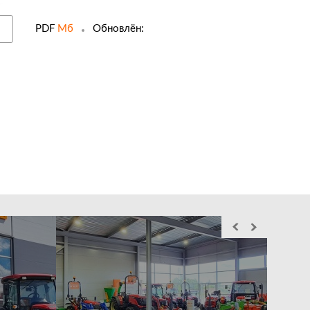
PDF
Мб
Обновлён:
Служба выездного