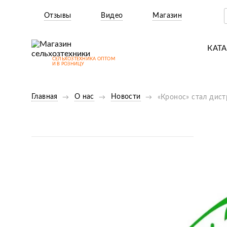
Отзывы
Видео
Магазин
КАТ
СЕЛЬХОЗТЕХНИКА ОПТОМ
Т
И В РОЗНИЦУ
М
Главная
О нас
Новости
«Кронос» стал дис
Н
Н
Д
П
З