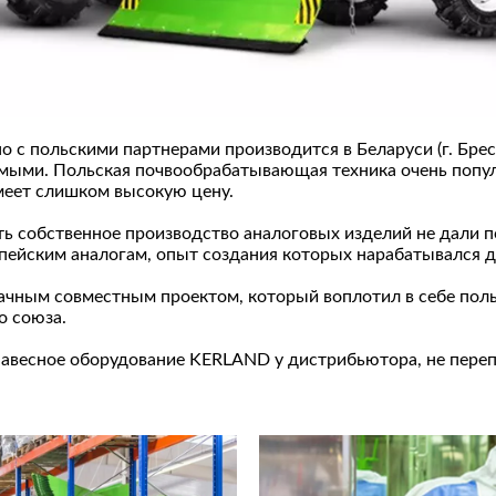
 с польскими партнерами производится в Беларуси (г. Бре
ыми. Польская почвообрабатывающая техника очень популярн
меет слишком высокую цену.
ь собственное производство аналоговых изделий не дали по
пейским аналогам, опыт создания которых нарабатывался 
ным совместным проектом, который воплотил в себе польс
о союза.
 навесное оборудование KERLAND у дистрибьютора, не переп