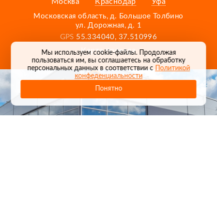
Москва
Краснодар
Уфа
Московская область, д. Большое Толбино
ул. Дорожная, д. 1
GPS
55.334040, 37.510996
Карта проезда
Мы используем cookie-файлы. Продолжая
пользоваться им, вы соглашаетесь на обработку
персональных данных в соответствии с
Политикой
конфеденциальности
Понятно
1
/
24