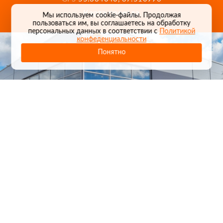
Карта проезда
Мы используем cookie-файлы. Продолжая
пользоваться им, вы соглашаетесь на обработку
персональных данных в соответствии с
Политикой
конфеденциальности
Понятно
1
/
24
СЕЛЬХОЗТЕХНИКА ОПТОМ
И В РОЗНИЦУ