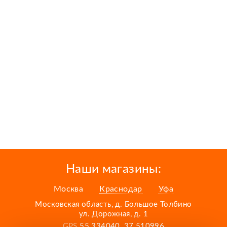
Наши магазины:
Москва
Краснодар
Уфа
Московская область, д. Большое Толбино
ул. Дорожная, д. 1
GPS
55.334040, 37.510996