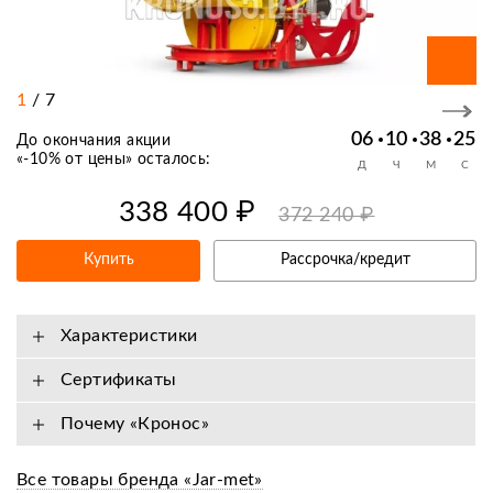
1
/
7
06
10
38
24
До окончания акции
«
-10% от цены
» осталось:
Д
Ч
М
С
338 400 ₽
372 240 ₽
Купить
Рассрочка/кредит
Характеристики
Сертификаты
Почему «Кронос»
Все товары бренда «Jar-met»