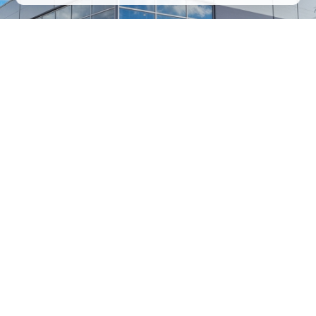
1
/
24
СЕЛЬХОЗТЕХНИКА ОПТОМ
И В РОЗНИЦУ
+7 800 555-98-62
sales@kronos5.ru