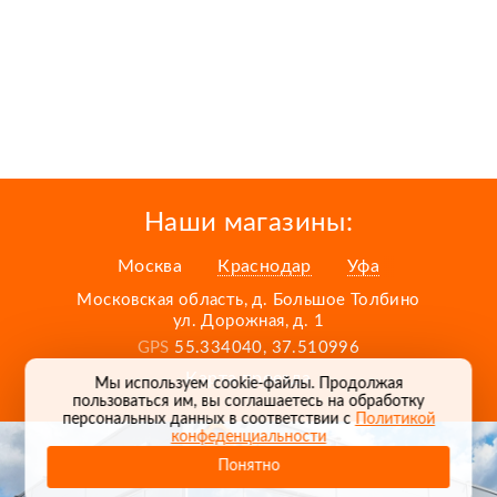
Наши магазины:
Москва
Краснодар
Уфа
Московская область, д. Большое Толбино
ул. Дорожная, д. 1
GPS
55.334040, 37.510996
Карта проезда
Мы используем cookie-файлы. Продолжая
пользоваться им, вы соглашаетесь на обработку
персональных данных в соответствии с
Политикой
конфеденциальности
Понятно