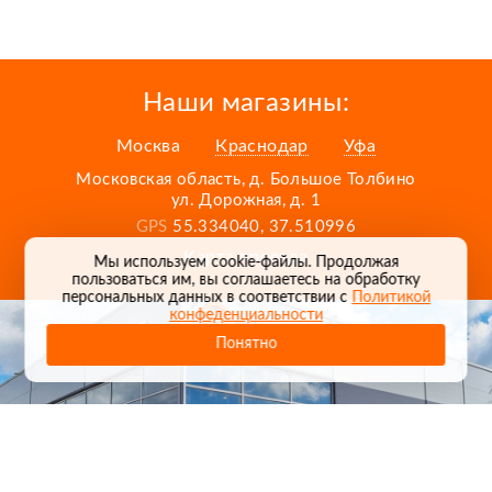
Наши магазины:
Москва
Краснодар
Уфа
Московская область, д. Большое Толбино
ул. Дорожная, д. 1
GPS
55.334040, 37.510996
Карта проезда
Мы используем cookie-файлы. Продолжая
пользоваться им, вы соглашаетесь на обработку
персональных данных в соответствии с
Политикой
конфеденциальности
Понятно