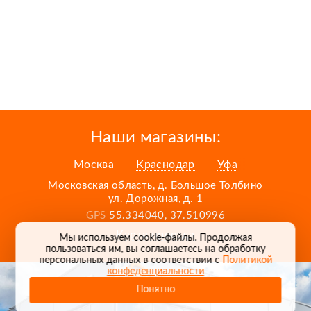
Наши магазины:
Москва
Краснодар
Уфа
Московская область, д. Большое Толбино
ул. Дорожная, д. 1
GPS
55.334040, 37.510996
Карта проезда
Мы используем cookie-файлы. Продолжая
пользоваться им, вы соглашаетесь на обработку
персональных данных в соответствии с
Политикой
конфеденциальности
Понятно