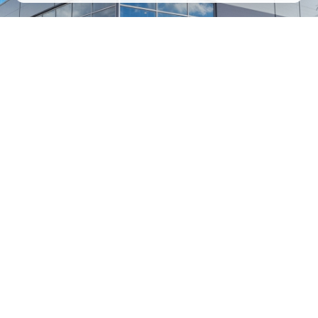
1
/
24
СЕЛЬХОЗТЕХНИКА ОПТОМ
И В РОЗНИЦУ
+7 800 555-98-62
sales@kronos5.ru