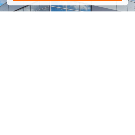
1
/
24
СЕЛЬХОЗТЕХНИКА ОПТОМ
И В РОЗНИЦУ
+7 800 555-98-62
sales@kronos5.ru