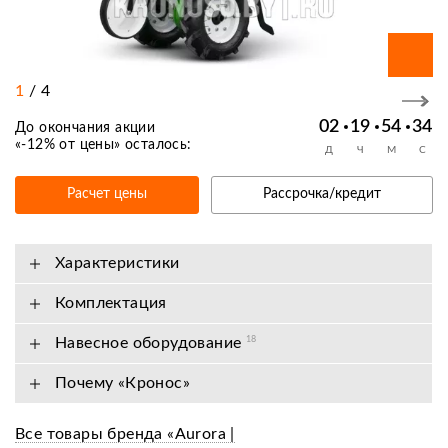
1
/
4
02
19
54
34
До окончания акции
«
-12% от цены
» осталось:
Д
Ч
М
С
Расчет цены
Рассрочка/кредит
Характеристики
Комплектация
Навесное оборудование
18
Почему «Кронос»
Все товары бренда «Aurora |