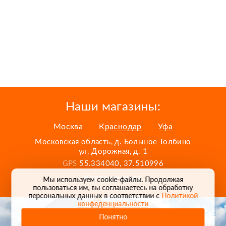
Наши магазины:
Москва
Краснодар
Уфа
Московская область, д. Большое Толбино
ул. Дорожная, д. 1
GPS
55.334040, 37.510996
Карта проезда
Мы используем cookie-файлы. Продолжая
пользоваться им, вы соглашаетесь на обработку
персональных данных в соответствии с
Политикой
конфеденциальности
Понятно