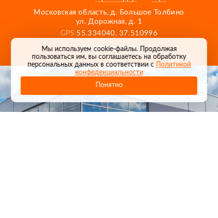
Московская область, д. Большое Толбино
ул. Дорожная, д. 1
GPS
55.334040, 37.510996
Карта проезда
Мы используем cookie-файлы. Продолжая
пользоваться им, вы соглашаетесь на обработку
персональных данных в соответствии с
Политикой
конфеденциальности
Понятно
1
/
24