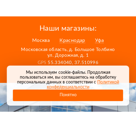
Наши магазины:
Москва
Краснодар
Уфа
Московская область, д. Большое Толбино
ул. Дорожная, д. 1
GPS
55.334040, 37.510996
Карта проезда
Мы используем cookie-файлы. Продолжая
пользоваться им, вы соглашаетесь на обработку
персональных данных в соответствии с
Политикой
конфеденциальности
Понятно