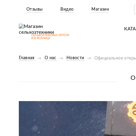
Отзывы
Видео
Магазин
КАТ
СЕЛЬХОЗТЕХНИКА ОПТОМ
Т
И В РОЗНИЦУ
М
Главная
О нас
Новости
Официальное открыт
Н
Н
О
Д
П
З