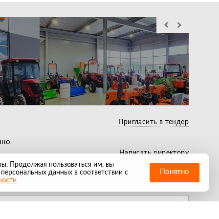
Служба выездного
Лучшие условия по
сервиса действующая
Беспл
кредиту и лизингу
по всей РФ
течен
Пригласить в тендер
ино
Написать директору
лы. Продолжая пользоваться им, вы
Понятно
 персональных данных в соответствии с
ности
не знаем зачем он нам, но и тут мы есть