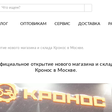
ОПТОВИКАМ
СЕРВИС
ДОСТАВКА
Р
АЛОГ
ракторы и минитракторы
Часто задаваемые вопросы
отоблоки
Почему покупают у нас
ие нового магазина и склада Кронос в Москве.
авесное оборудование для тракторов
История
авесное оборудование для мотоблоков
Наши награды
фициальное открытие нового магазина и скла
Кронос в Москве.
вигатели
Новости
рицепы
Полезные статьи
апчасти
Отзывы
Вакансии
Гарантия лучшей цены