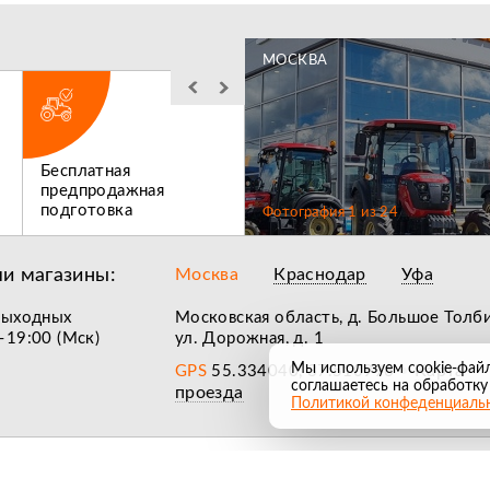
МОСКВА
Бесплатная
Льготное
предпродажная
послегарантийное
подготовка
обслуживание
Фотография
1
из
24
и магазины:
Москва
Краснодар
Уфа
выходных
Московская область, д. Большое Толб
–19:00 (Мск)
ул. Дорожная, д. 1
Мы используем cookie-фай
Карта
GPS
55.334040, 37.510996
•
соглашаетесь на обработку
проезда
Политикой конфеденциаль
лучшие обзоры на сельхозтехнику