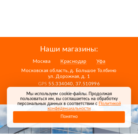
Наши магазины:
Москва
Краснодар
Уфа
Московская область, д. Большое Толбино
ул. Дорожная, д. 1
GPS
55.334040, 37.510996
Карта проезда
Мы используем cookie-файлы. Продолжая
пользоваться им, вы соглашаетесь на обработку
персональных данных в соответствии с
Политикой
конфеденциальности
Понятно