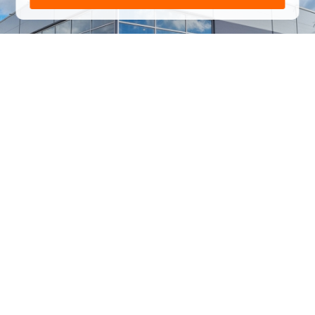
1
/
24
СЕЛЬХОЗТЕХНИКА ОПТОМ
И В РОЗНИЦУ
+7 800 555-98-62
sales@kronos5.ru