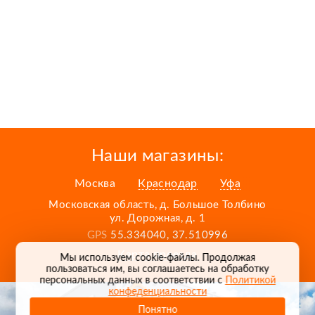
Наши магазины:
Москва
Краснодар
Уфа
Московская область, д. Большое Толбино
ул. Дорожная, д. 1
GPS
55.334040, 37.510996
Карта проезда
Мы используем cookie-файлы. Продолжая
пользоваться им, вы соглашаетесь на обработку
персональных данных в соответствии с
Политикой
конфеденциальности
Понятно