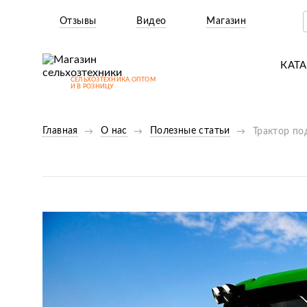
Отзывы
Видео
Магазин
КАТ
СЕЛЬХОЗТЕХНИКА ОПТОМ
Т
И В РОЗНИЦУ
М
Главная
О нас
Полезные статьи
Трактор п
Н
Н
Д
П
З