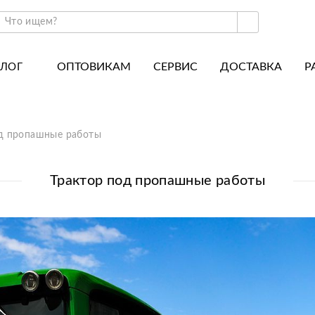
ОПТОВИКАМ
СЕРВИС
ДОСТАВКА
Р
АЛОГ
ракторы и минитракторы
Часто задаваемые вопросы
отоблоки
Почему покупают у нас
од пропашные работы
авесное оборудование для тракторов
История
авесное оборудование для мотоблоков
Наши награды
Трактор под пропашные работы
вигатели
Новости
рицепы
Полезные статьи
апчасти
Отзывы
Вакансии
Гарантия лучшей цены