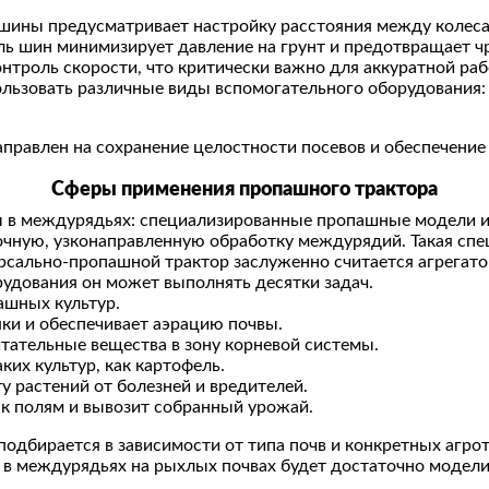
шины предусматривает настройку расстояния между колес
 шин минимизирует давление на грунт и предотвращает чр
троль скорости, что критически важно для аккуратной раб
льзовать различные виды вспомогательного оборудования:
правлен на сохранение целостности посевов и обеспечение
Сферы применения
пропашного трактора
ы в междурядьях: специализированные пропашные модели 
чную, узконаправленную обработку междурядий. Такая спе
версально-пропашной трактор заслуженно считается агрега
удования он может выполнять десятки задач.
ашных культур.
яки и обеспечивает аэрацию почвы.
итательные вещества в зону корневой системы.
их культур, как картофель.
у растений от болезней и вредителей.
 к полям и вывозит собранный урожай.
одбирается в зависимости от типа почв и конкретных агро
ы в междурядьях на рыхлых почвах будет достаточно модели 