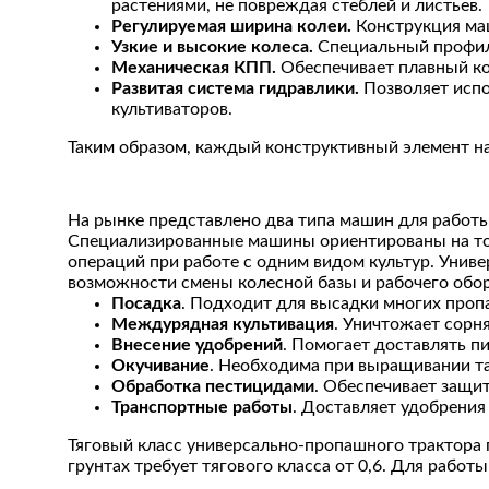
растениями, не повреждая стеблей и листьев.
Регулируемая ширина колеи.
Конструкция ма
Узкие и высокие колеса.
Специальный профиль
Механическая КПП.
Обеспечивает плавный кон
Развитая система гидравлики.
Позволяет испо
культиваторов.
Таким образом, каждый конструктивный элемент на
На рынке представлено два типа машин для работ
Специализированные машины ориентированы на то
операций при работе с одним видом культур. Уни
возможности смены колесной базы и рабочего обор
Посадка
. Подходит для высадки многих проп
Междурядная культивация
. Уничтожает сорн
Внесение удобрений
. Помогает доставлять п
Окучивание
. Необходима при выращивании так
Обработка пестицидами
. Обеспечивает защит
Транспортные работы
. Доставляет удобрения
Тяговый класс универсально-пропашного трактора п
грунтах требует тягового класса от 0,6. Для работ