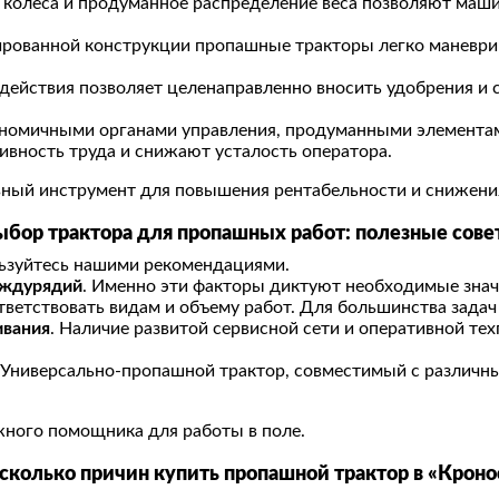
 колеса и продуманное распределение веса позволяют маши
ированной конструкции пропашные тракторы легко маневри
оздействия позволяет целенаправленно вносить удобрения и
гономичными органами управления, продуманными элемента
вность труда и снижают усталость оператора.
ивный инструмент для повышения рентабельности и снижени
ыбор
трактора
для
пропашных
работ: полезные сове
ьзуйтесь нашими рекомендациями.
еждурядий
. Именно эти факторы диктуют необходимые значе
тветствовать видам и объему работ. Для большинства задач
ивания
. Наличие развитой сервисной сети и оперативной те
. Универсально-пропашной трактор, совместимый с различ
жного помощника для работы в поле.
сколько причин купить
пропашной трактор
в «Кроно