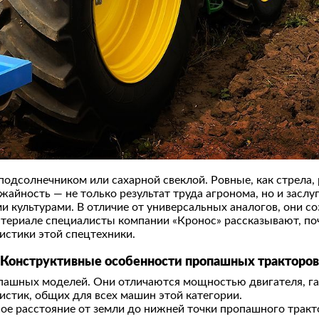
 подсолнечником или сахарной свеклой. Ровные, как стрела,
жайность — не только результат труда агронома, но и зас
ми культурами. В отличие от универсальных аналогов, они 
атериале специалисты компании «Кронос» рассказывают, п
истики этой спецтехники.
Конструктивные особенности
пропашных тракторов
ашных моделей. Они отличаются мощностью двигателя, га
истик, общих для всех машин этой категории.
шое расстояние от земли до нижней точки пропашного трак