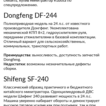
снизить, купив минитрактор Kubota по
спецпредложению.
Dongfeng DF-244
Полноприводная модель на 24 л.с. от известного
производителя Донгфенг. Укомплектована
механической КПП 8+2, гидроусилителем руля,
передними утяжелителями в базовой комплектации.
Отличный вариант для сельскохозяйственных,
коммунальных, транспортных работ.
Преимущества
: выносливость, доступность запчастей
Dongfeng.
Недостатки
: возможны незначительные дефекты
сборки.
Shifeng SF-240
Классический образец практичного и бюджетного
китайского минитрактора. Одноцилиндровый ДВС
модели Шифенг 240 развивает мощность в 24 л.с.
Машина уверенно набирает обороты и демонстрирует
высокое тяговое усилие как при подъемах, так и при