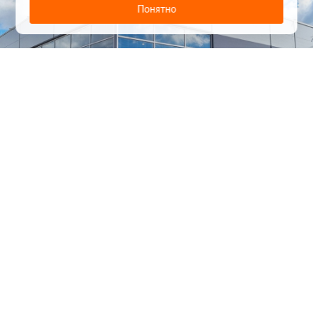
Понятно
1
/
24
СЕЛЬХОЗТЕХНИКА ОПТОМ
И В РОЗНИЦУ
+7 800 555-98-62
sales@kronos5.ru