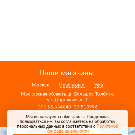
Наши магазины:
Москва
Краснодар
Уфа
Московская область, д. Большое Толбино
ул. Дорожная, д. 1
GPS
55.334040, 37.510996
Карта проезда
Мы используем cookie-файлы. Продолжая
пользоваться им, вы соглашаетесь на обработку
персональных данных в соответствии с
Политикой
конфеденциальности