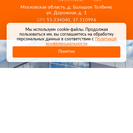
Московская область, д. Большое Толбино
ул. Дорожная, д. 1
GPS
55.334040, 37.510996
Карта проезда
Мы используем cookie-файлы. Продолжая
пользоваться им, вы соглашаетесь на обработку
персональных данных в соответствии с
Политикой
конфеденциальности
Понятно
1
/
24