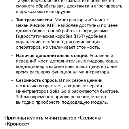
такую, как Солис 50, вы заплатите больше, но
сможете обрабатывать десятки га и агрегировать
широкозахватные орудия.
Тип трансмиссии.
Минитракторы «Солис» с
механической КПП наиболее доступны по цене,
однако более точной работы с передачами.
Гидростатическая коробка (HST) удобнее в
управлении, особенно для начинающих
операторов, но увеличивает стоимость.
Наличие дополнительных опций.
Усиленный
передний мост, дополнительные гидровыходы,
кондиционер в кабине повышают цену, в то же
время расширяя функционал минитрактора.
Сезонность спроса.
В пик сезона ценник
несколько возрастает, а ходовые версии
минитракторов Solis Gold раскупаются быстрее.
Заблаговременно приняв решение, можно
выгодно приобрести подходящую модель.
Причины купить минитрактор «Солис» в
«Кроносе»