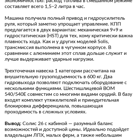
экономичностью: расход топлива в смешанном режиме
составляет всего 1,5−2 литра в час.
Машина получила полный привод и гидроусилитель
руля, который заметно упрощает управление. КПП
предлагается в двух вариантах: механическая 9+9 и
гидростатическая (HST) для тех, кому критически важна
плавность хода. Как и у других моделей Solis,
трансмиссия выполнена в чугунном корпусе. В
сравнении с алюминием этот сплав дольше служит и
лучше выдерживает ударные нагрузки.
Трехточечная навеска 1 категории рассчитана на
внушительную грузоподъемность в 600 кг. Два
гидровыхода позволяют подключать оборудование с
несколькими функциями. Шестишлицевой ВОМ
540/540Е совместим со многими видами орудий. В базу
входят комплект утяжелителей и принудительная
блокировка дифференциала, повышающая
проходимость в сложных условиях.
Вывод:
Солис 26 с кабиной — разумный баланс
возможностей и доступной цены. Идеально подойдет
владельцам ЛПХ, малых ферм, а также небольшим