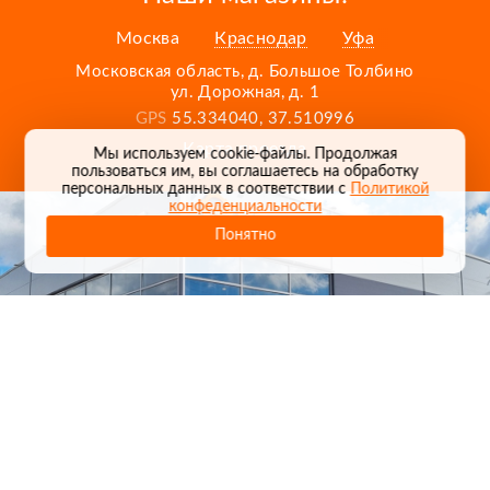
Москва
Краснодар
Уфа
Московская область, д. Большое Толбино
ул. Дорожная, д. 1
GPS
55.334040, 37.510996
Карта проезда
Мы используем cookie-файлы. Продолжая
пользоваться им, вы соглашаетесь на обработку
персональных данных в соответствии с
Политикой
конфеденциальности
Понятно