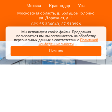
Москва
Краснодар
Уфа
Московская область, д. Большое Толбино
ул. Дорожная, д. 1
GPS
55.334040, 37.510996
Карта проезда
Мы используем cookie-файлы. Продолжая
пользоваться им, вы соглашаетесь на обработку
персональных данных в соответствии с
Политикой
конфеденциальности
Понятно
1
/
24